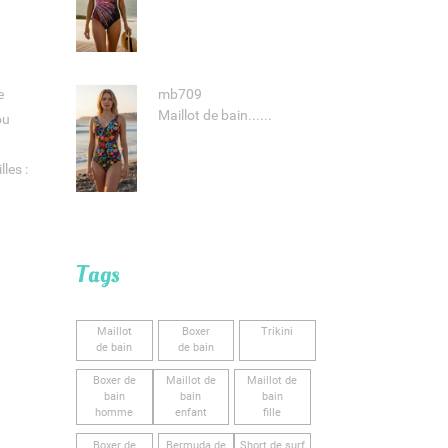
mb709
e
Maillot de bain......
ou
les :
Tags
Maillot
Boxer
Trikini
de bain
de bain
Boxer de
Maillot de
Maillot de
bain
bain
bain
homme
enfant
fille
Boxer de
Bermuda de
Short de surf