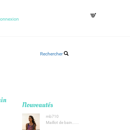
onnexion
Rechercher
ain
Nouveautés
mb710
Maillot de bain......