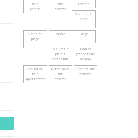
bain
surf
homme
garçon
homme
Seviette de
plage
Sortie de
Paréos
Tongs
plage
Maillots 2
Maillot
pièces
grande taille
paréos fille
femme
Maillot de
Bermuda de
Short de surf
bain
surf
homme
sport femme
homme