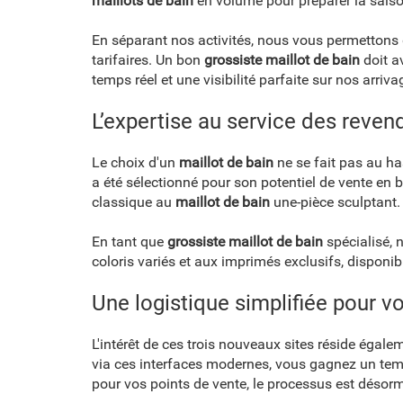
maillots de bain
en volume pour préparer la saison
En séparant nos activités, nous vous permettons d
tarifaires. Un bon
grossiste maillot de bain
doit av
temps réel et une visibilité parfaite sur nos arriva
L’expertise au service des reven
Le choix d'un
maillot de bain
ne se fait pas au ha
a été sélectionné pour son potentiel de vente en
classique au
maillot de bain
une-pièce sculptant.
En tant que
grossiste maillot de bain
spécialisé, 
coloris variés et aux imprimés exclusifs, disponi
Une logistique simplifiée pour 
L'intérêt de ces trois nouveaux sites réside égale
via ces interfaces modernes, vous gagnez un t
pour vos points de vente, le processus est désorm