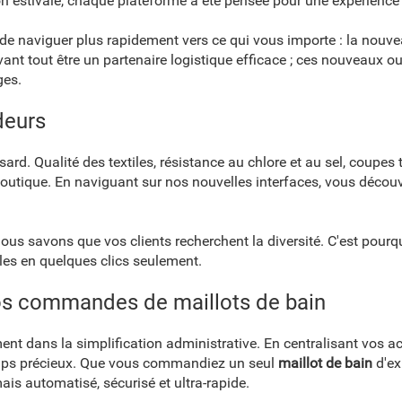
 estivale, chaque plateforme a été pensée pour une expérience ut
e naviguer plus rapidement vers ce qui vous importe : la nouveau
ant tout être un partenaire logistique efficace ; ces nouveaux ou
ges.
deurs
sard. Qualité des textiles, résistance au chlore et au sel, coupe
 boutique. En naviguant sur nos nouvelles interfaces, vous décou
nous savons que vos clients recherchent la diversité. C'est pou
bles en quelques clics seulement.
vos commandes de maillots de bain
ment dans la simplification administrative. En centralisant vos 
emps précieux. Que vous commandiez un seul
maillot de bain
d'ex
ais automatisé, sécurisé et ultra-rapide.