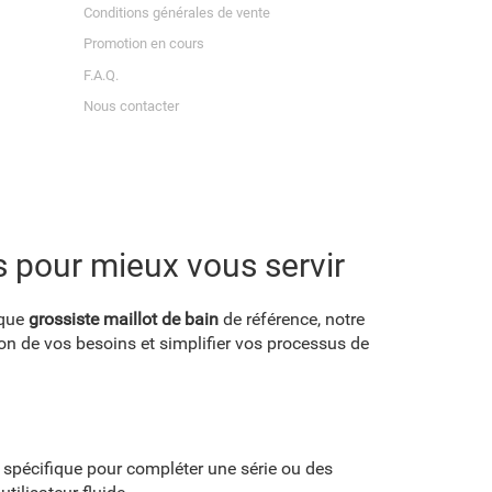
Conditions générales de vente
Promotion en cours
F.A.Q.
Nous contacter
es pour mieux vous servir
 que
grossiste maillot de bain
de référence, notre
n de vos besoins et simplifier vos processus de
spécifique pour compléter une série ou des