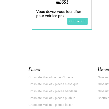
mb652
Vous devez vous identifier
pour voir les prix
Connexion
Femme
Homm
Grossiste Maillot de bain 1 pièce
Grossis
Grossiste Maillot 2 pièces classique
Grossis
Grossiste Maillot 2 pièces bandeau
Grossis
Grossiste Maillot 2 pièces pushup
Shorts 
Grossiste Maillot 2 pièces boxer