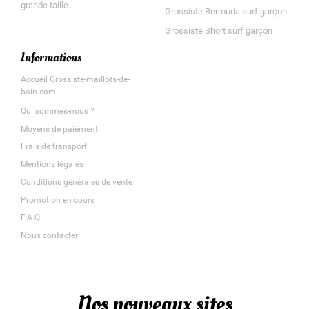
grande taille
Grossiste Bermuda surf garçon
Grossiste Short surf garçon
Informations
Accueil Grossiste-maillots-de-
bain.com
Qui sommes-nous ?
Moyens de paiement
Frais de transport
Mentions légales
Conditions générales de vente
Promotion en cours
F.A.Q.
Nous contacter
Nos nouveaux sites