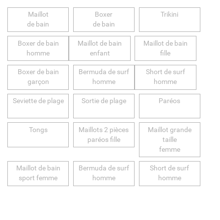
Maillot
Boxer
Trikini
de bain
de bain
Boxer de bain
Maillot de bain
Maillot de bain
homme
enfant
fille
Boxer de bain
Bermuda de surf
Short de surf
garçon
homme
homme
Seviette de plage
Sortie de plage
Paréos
Tongs
Maillots 2 pièces
Maillot grande
paréos fille
taille
femme
Maillot de bain
Bermuda de surf
Short de surf
sport femme
homme
homme